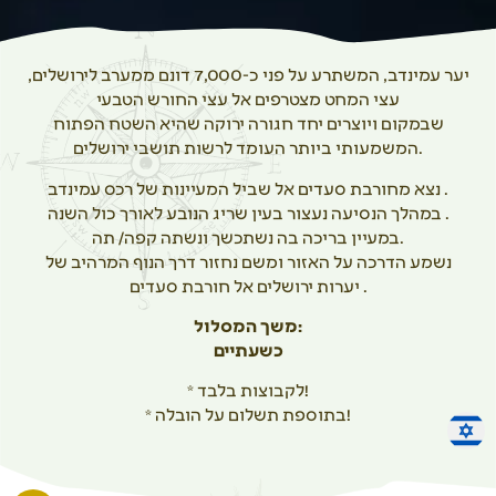
יער עמינדב, המשתרע על פני כ-7,000 דונם ממערב לירושלים,
עצי המחט מצטרפים אל עצי החורש הטבעי
שבמקום ויוצרים יחד חגורה ירוקה שהיא השטח הפתוח
המשמעותי ביותר העומד לרשות תושבי ירושלים.
נצא מחורבת סעדים אל שביל המעיינות של רכס עמינדב .
במהלך הנסיעה נעצור בעין שריג הנובע לאורך כול השנה .
במעיין בריכה בה נשתכשך ונשתה קפה/ תה.
נשמע הדרכה על האזור ומשם נחזור דרך הנוף המרהיב של
יערות ירושלים אל חורבת סעדים .
משך המסלול:
כשעתיים
* לקבוצות בלבד!
* בתוספת תשלום על הובלה!