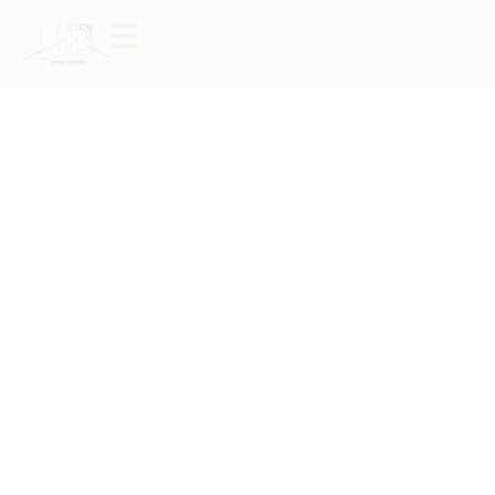
Trip to
Jerusalem
Mountains
Trip to Jerusalem Mountains
description
2 Hours
Medium
Jerusalem
Combined
Mountains
with a
Restaurant
Meal