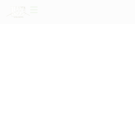
Discovering
Jerusalem
סיור נדיר וייחודי בירושלים העתיקה.
Full Day
Easy
Jerusalem
Whole
Mountains
Family