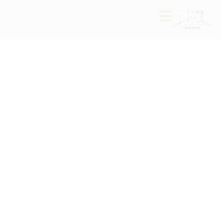
טרקטורונים
מגוון רחב של מסלולי טרקטורונים
מרתקים מהמדבר ועד ליערות הצפון